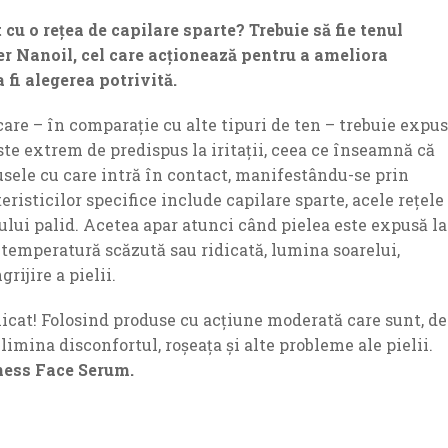
t cu o rețea de capilare sparte? Trebuie să fie tenul
er Nanoil, cel care acționează pentru a ameliora
a fi alegerea potrivită.
care – în comparație cu alte tipuri de ten – trebuie expus
ste extrem de predispus la iritații, ceea ce înseamnă că
sele cu care intră în contact, manifestându-se prin
eristicilor specifice include capilare sparte, acele rețele
nului palid. Acetea apar atunci când pielea este expusă la
 temperatură scăzută sau ridicată, lumina soarelui,
ijire a pielii.
icat! Folosind produse cu acțiune moderată care sunt, de
imina disconfortul, roșeața și alte probleme ale pielii.
ness Face Serum.