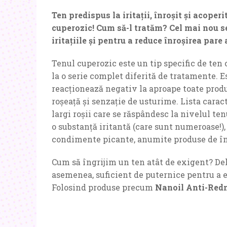
Ten predispus la iritații, înroșit și acoperi
cuperozic! Cum să-l tratăm? Cel mai nou s
iritațiile și pentru a reduce înroșirea pare 
Tenul cuperozic este un tip specific de ten 
la o serie complet diferită de tratamente. E
reacționează negativ la aproape toate produ
roșeață și senzație de usturime. Lista caract
largi roșii care se răspândesc la nivelul te
o substanță iritantă (care sunt numeroase!),
condimente picante, anumite produse de îngr
Cum să îngrijim un ten atât de exigent? Del
asemenea, suficient de puternice pentru a el
Folosind produse precum
Nanoil Anti-Red