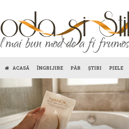
ACASĂ
ÎNGRIJIRE
PĂR
ȘTIRI
PIELE