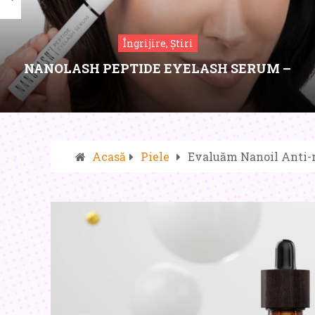
Îngrijire, Știri
NANOLASH PEPTIDE EYELASH SERUM –
ÎNGRIJIRE AVANSATĂ PENTRU GENE, CU O
CONCENTRAȚIE RIDICATĂ DE PEPTIDE
Acasă
Piele
Evaluăm Nanoil Anti-r