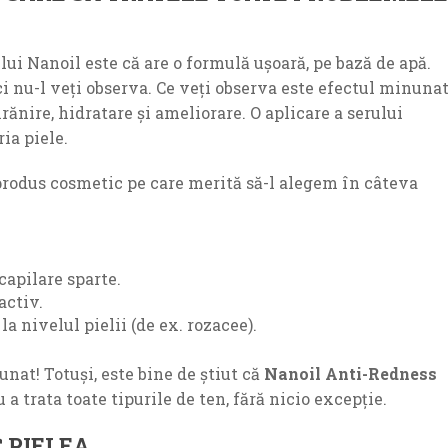
ui Nanoil este că are o formulă ușoară, pe bază de apă.
ci nu-l veți observa. Ce veți observa este efectul minuna
rănire, hidratare și ameliorare. O aplicare a serului
ia piele.
produs cosmetic pe care merită să-l alegem în câteva
capilare sparte.
activ.
a nivelul pielii (de ex. rozacee).
at! Totuși, este bine de știut că
Nanoil Anti-Redness
 a trata toate tipurile de ten, fără nicio excepție.
 PIELEA