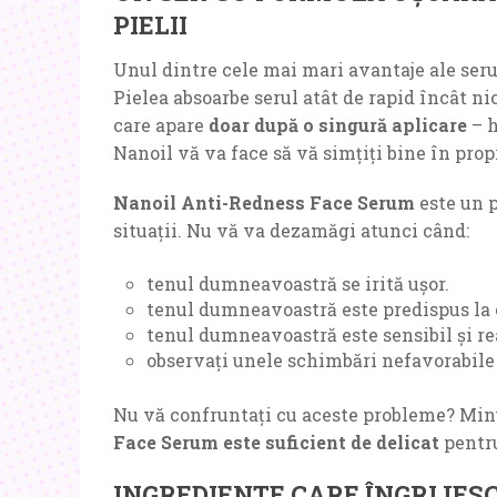
PIELII
Unul dintre cele mai mari avantaje ale serul
Pielea absoarbe serul atât de rapid încât ni
care apare
doar după o singură aplicare
– h
Nanoil vă va face să vă simțiți bine în propr
Nanoil Anti-Redness Face Serum
este un 
situații. Nu vă va dezamăgi atunci când:
tenul dumneavoastră se irită ușor.
tenul dumneavoastră este predispus la 
tenul dumneavoastră este sensibil și re
observați unele schimbări nefavorabile l
Nu vă confruntați cu aceste probleme? Minun
Face Serum este suficient de delicat
pentru
INGREDIENTE CARE ÎNGRIJESC