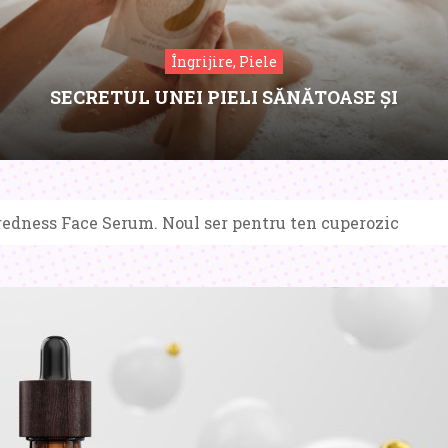
Îngrijire, Piele
SECRETUL UNEI PIELI SĂNĂTOASE ȘI
CATIFELATE: SAREA DE BAIE NANOIL DE LA
MAREA MOARTĂ
edness Face Serum. Noul ser pentru ten cuperozic